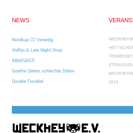
NEWS
VERANS
Nordkap 🚴‍♂️ Venedig
WECKHEYW
HETTSCHDT
Shiffys & Late Night Shop
TENNENSES
ABGESAGT!
STRAUSSEN
Goethe Zeiten, schlechte Zeiten
WECKHEYW
Double Trouble!
2019