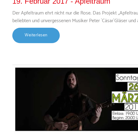
19. Februar 2017 - Apfeltraum
Der Apfeltraum ehrt nicht nur die Rose. Das Projekt „Apfeltra
beliebten und unvergessenen Musiker Peter `Cäsar`Gläser und a
Weiterlesen