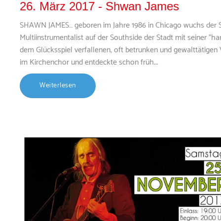
26. März 2017 - Shwan James
SHAWN JAMES… geboren im Jahre 1986 in Chicago wuchs der S
Multiinstrumentalist auf der Southside der Stadt mit seiner "h
dem Glücksspiel verfallenen, oft betrunken und gewalttätigen V
im Kirchenchor und entdeckte schon früh...
Weiterlesen